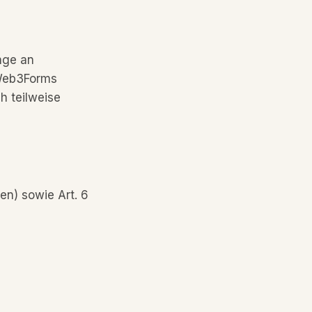
nge an
 Web3Forms
h teilweise
en) sowie Art. 6