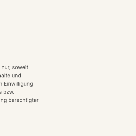
nur, soweit
halte und
h Einwilligung
s bzw.
ung berechtigter