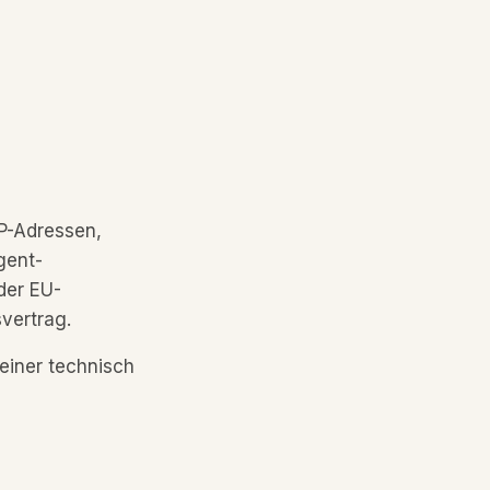
P-Adressen,
gent-
der EU-
vertrag.
 einer technisch